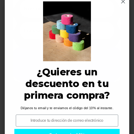
¿Olvidó su contraseña?
INICIAR SESIÓN
¿Quieres un
10 % de
descuento en tu
Descuento
primera compra?
Déjanos tu email y te enviamos el código del 10% al instante.
i
i
Quiero mi descuento