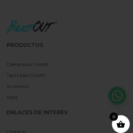
PRODUCTOS
Calleras para Crossfit
Tapes para Crossfit
Accesorios
Ropa
ENLACES DE INTERÉS
0
Contacto