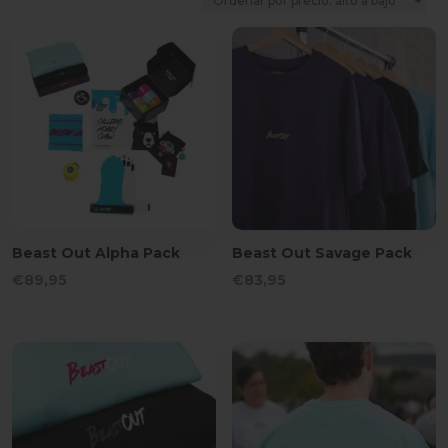
precio:
alto
a
bajo
Beast Out Alpha Pack
Beast Out Savage Pack
€
89,95
€
83,95