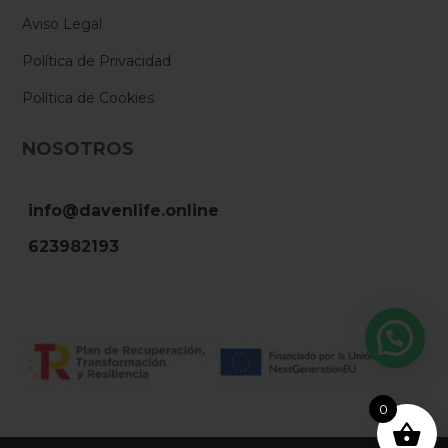
Aviso Legal
Política de Privacidad
Política de Cookies
NOSOTROS
info@davenlife.online
623982193
0