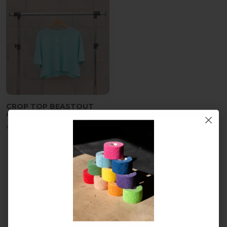
CROP TOP BEASTOUT
AZUL | OVERSIZE
€
28,90