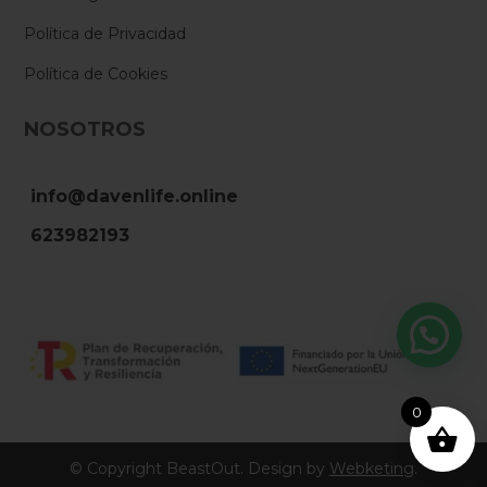
Política de Privacidad
Política de Cookies
NOSOTROS
info@davenlife.online
623982193
0
© Copyright BeastOut. Design by
Webketing
.