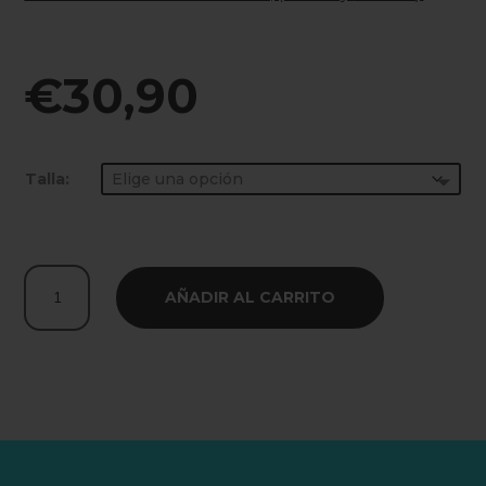
.
.
€
30,90
Talla:
CAMISETA
AÑADIR AL CARRITO
BEASTOUT
AZUL
|
OVERSIZE
cantidad