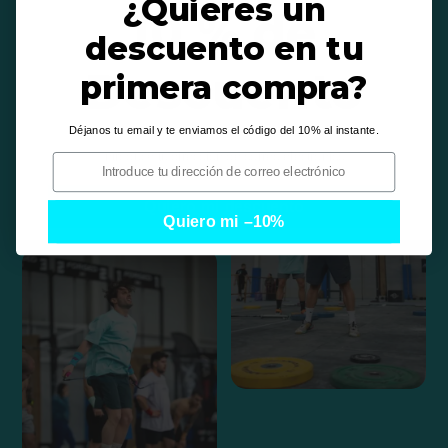
¿Quieres un
10 % de
descuento en tu
Descuento
primera compra?
Déjanos tu email y te enviamos el código del 10% al instante.
i
i
Quiero mi descuento
Quiero mi –10%