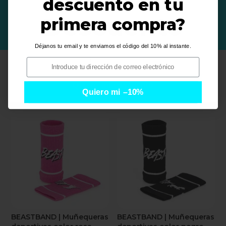
descuento en tu
Descuento
primera compra?
Déjanos tu email y te enviamos el código del 10% al instante.
i
i
Quiero mi descuento
Quiero mi –10%
PRODUCTOS RELACIONADOS
BEASTBAND | Muñequeras
BEASTBAND | Muñequeras