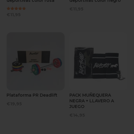
deportivas color rosa
deportivas color negro
€
11,95
Valorado
€
11,95
con
5.00
de 5
Plataforma PR Deadlift
PACK MUÑEQUERA
NEGRA + LLAVERO A
€
19,95
JUEGO
€
14,95