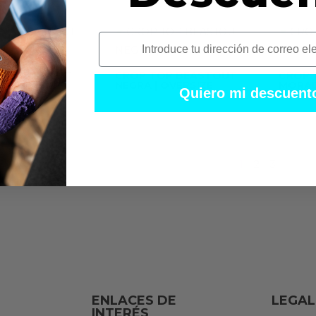
i
TA BEASTOUT
CROP TOP BEASTOUT
CROP 
| OVERSIZE
NEGRA | OVERSIZE
MORAD
Quiero mi descuent
€
28,90
€
28,9
1
2
3
→
ENLACES DE
LEGAL
INTERÉS