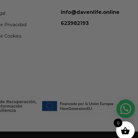
info@davenlife.online
gal
623982193
de Privacidad
de Cookies
0