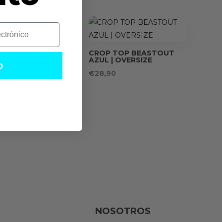
TOP BEASTOUT
CROP TOP BEASTOUT
O | OVERSIZE
AZUL | OVERSIZE
o
0
€
28,90
NOSOTROS