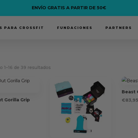
ENVÍO GRATIS A PARTIR DE 50€
 PARA CROSSFIT
FUNDACIONES
PARTNERS
Ordenado
 1–16 de 39 resultados
por
precio:
alto
Beast 
a
 Gorilla Grip
€
83,9
bajo