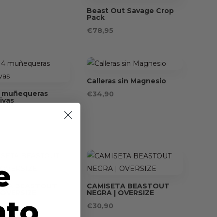
Beast Out Savage Crop
Pack
€
78,95
Calleras sin Magnesio
4 muñequeras
€
34,90
ivas
0
e
ETA BEASTOUT
CAMISETA BEASTOUT
 OVERSIZE
NEGRA | OVERSIZE
nto
0
€
30,90