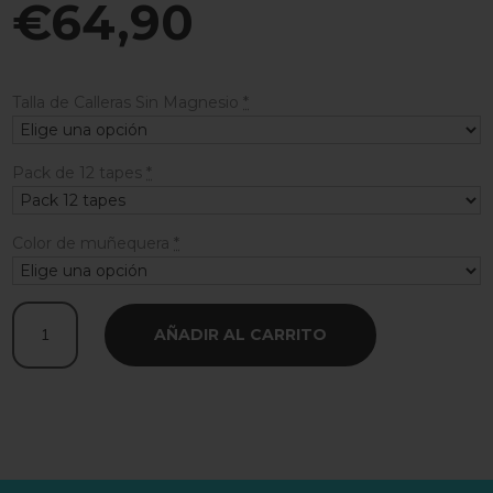
€
64,90
Talla de Calleras Sin Magnesio
*
Pack de 12 tapes
*
Color de muñequera
*
Beast
AÑADIR AL CARRITO
Out
Primal
Pack
cantidad