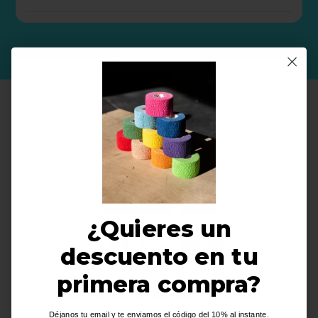
PRODUCTOS RELACIONADOS
¿Quieres un
10 % de
descuento en tu
Descuento
primera compra?
Pack 12 Tapes Crossfit
CROP TOP BEASTOUT
Déjanos tu email y te enviamos el código del 10% al instante.