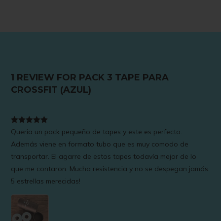
1 REVIEW FOR
PACK 3 TAPE PARA
CROSSFIT (AZUL)
Valorado
Queria un pack pequeño de tapes y este es perfecto.
con
5
de 5
Además viene en formato tubo que es muy comodo de
transportar. El agarre de estos tapes todavía mejor de lo
que me contaron. Mucha resistencia y no se despegan jamás.
5 estrellas merecidas!