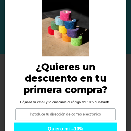
INCLUYE UN % DE DONACIÓN A
PROTECTORAS DE ANIMALES 🐶
¿Quieres un
10 % de
descuento en tu
PRODUCTOS RELACIONADOS
Descuento
primera compra?
Déjanos tu email y te enviamos el código del 10% al instante.
i
i
Quiero mi descuento
Quiero mi –10%