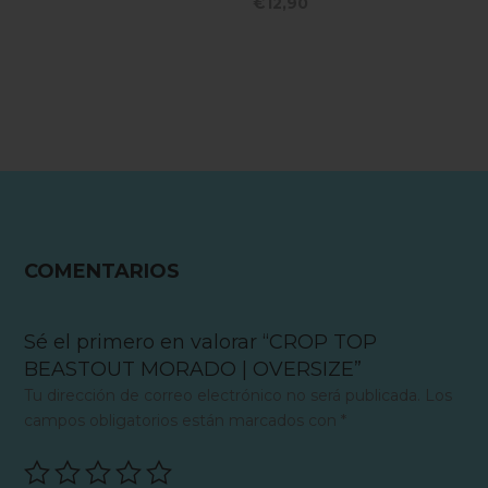
€
12,90
5.00
con
de 5
5.00
de 5
COMENTARIOS
Sé el primero en valorar “CROP TOP
BEASTOUT MORADO | OVERSIZE”
Tu dirección de correo electrónico no será publicada.
Los
campos obligatorios están marcados con
*