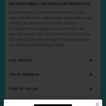
ENTRENA UNIDO, ENTRENA CON PROPÓSITO
Cuando eliges una camiseta BeastOut, no solo
eliges rendimiento: cada compra apoya una causa
animal. Las camisetas están vinculadas a
fundaciones que trabajan por la protección de
especies salvajes. Así, vestir BeastOut es entrenar
con valores, con conciencia y formando parte de
una familia que busca dejar huella.
USO ÓPTIMO
TEXTIL PREMIUM
GUÍA DE TALLAS
GRAMAJE