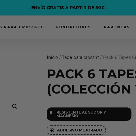
ENVÍO GRATIS A PARTIR DE 50€
 PARA CROSSFIT
FUNDACIONES
PARTNERS
Inicio
/
Tape para crossfit
/ Pack 6 Tapes Cr
PACK 6 TAPE
(COLECCIÓN 
RESISTENTE AL SUDOR Y

MAGNESIO
ADHESIVO MEJORADO
