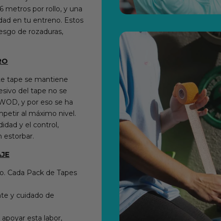
 metros por rollo, y una
dad en tu entreno. Estos
iesgo de rozaduras,
RO
te tape se mantiene
esivo del tape no se
WOD, y por eso se ha
petir al máximo nivel.
dad y el control,
 estorbar.
AJE
o. Cada Pack de Tapes
ate y cuidado de
apoyar esta labor,