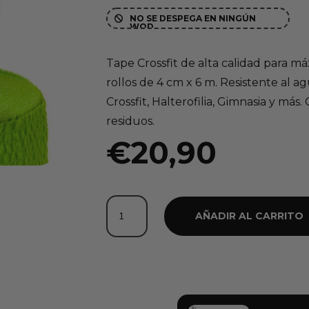
NO SE DESPEGA EN NINGÚN

WOD
Tape Crossfit de alta calidad para m
rollos de 4 cm x 6 m. Resistente al a
Crossfit, Halterofilia, Gimnasia y más. 
residuos.
€
20,90
Pack
AÑADIR AL CARRITO
6
Tapes
Crossfit
(Colección
Tropical)
cantidad