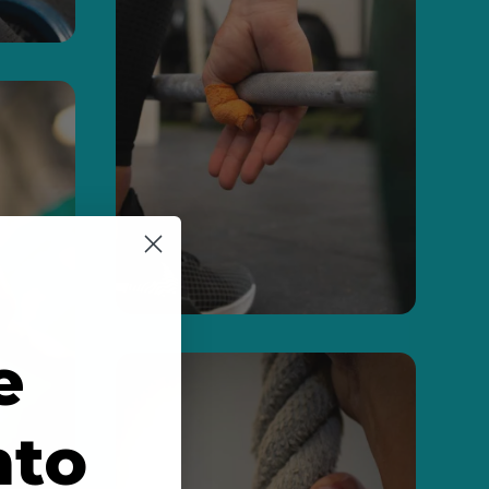
e
nto