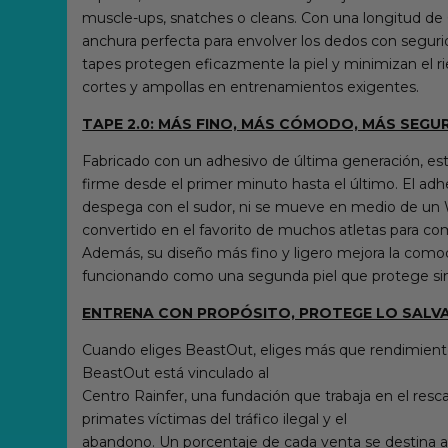
muscle-ups, snatches o cleans. Con una longitud de 6
anchura perfecta para envolver los dedos con seguri
tapes protegen eficazmente la piel y minimizan el r
cortes y ampollas en entrenamientos exigentes.
TAPE 2.0: MÁS FINO, MÁS CÓMODO, MÁS SEGU
Fabricado con un adhesivo de última generación, es
firme desde el primer minuto hasta el último. El adh
despega con el sudor, ni se mueve en medio de un 
convertido en el favorito de muchos atletas para com
Además, su diseño más fino y ligero mejora la comodi
funcionando como una segunda piel que protege sin
ENTRENA CON PROPÓSITO, PROTEGE LO SALV
Cuando eliges BeastOut, eliges más que rendimient
BeastOut está vinculado al
Centro Rainfer, una fundación que trabaja en el resc
primates víctimas del tráfico ilegal y el
abandono. Un porcentaje de cada venta se destina a 