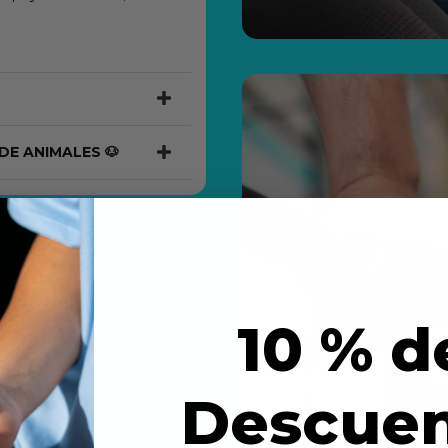
DE ANIMALES 🐶
10 % d
Descue