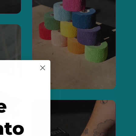
e
nto