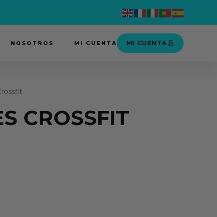
MI CUENTA
NOSOTROS
MI CUENTA
rossfit
ES CROSSFIT