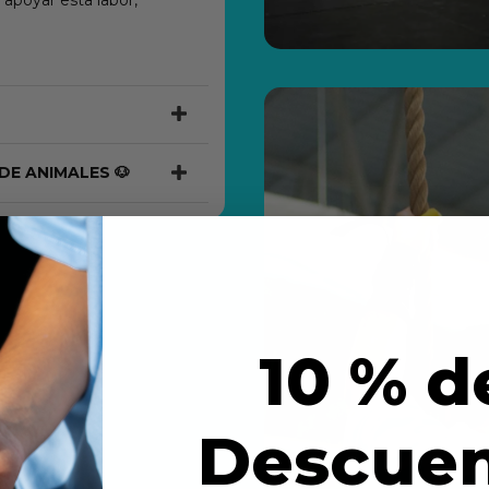
apoyar esta labor,
DE ANIMALES 🐶
10 % d
Descue