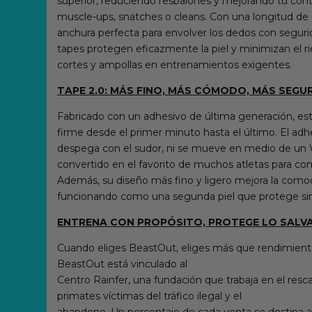
superior, reduciendo resbalones y mejorando tu cont
muscle-ups, snatches o cleans. Con una longitud de 6
anchura perfecta para envolver los dedos con seguri
tapes protegen eficazmente la piel y minimizan el r
cortes y ampollas en entrenamientos exigentes.
TAPE 2.0: MÁS FINO, MÁS CÓMODO, MÁS SEGU
Fabricado con un adhesivo de última generación, es
firme desde el primer minuto hasta el último. El adh
despega con el sudor, ni se mueve en medio de un 
convertido en el favorito de muchos atletas para com
Además, su diseño más fino y ligero mejora la comodi
funcionando como una segunda piel que protege sin
ENTRENA CON PROPÓSITO, PROTEGE LO SALV
Cuando eliges BeastOut, eliges más que rendimient
BeastOut está vinculado al
Centro Rainfer, una fundación que trabaja en el resc
primates víctimas del tráfico ilegal y el