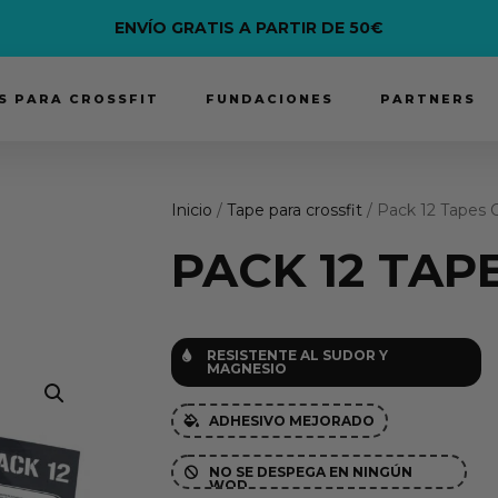
ENVÍO GRATIS A PARTIR DE 50€
 PARA CROSSFIT
FUNDACIONES
PARTNERS
Inicio
/
Tape para crossfit
/ Pack 12 Tapes C
PACK 12 TAP
RESISTENTE AL SUDOR Y

MAGNESIO
ADHESIVO MEJORADO

NO SE DESPEGA EN NINGÚN

WOD