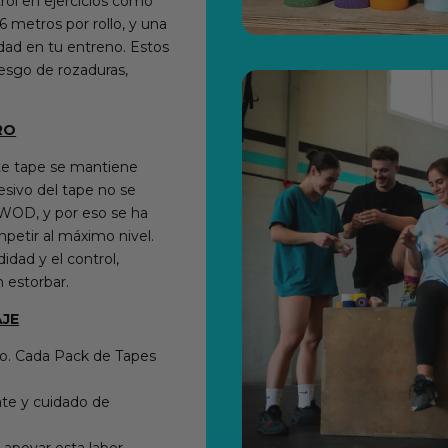
rol en ejercicios como
 metros por rollo, y una
dad en tu entreno. Estos
iesgo de rozaduras,
RO
te tape se mantiene
esivo del tape no se
WOD, y por eso se ha
petir al máximo nivel.
dad y el control,
 estorbar.
AJE
o. Cada Pack de Tapes
ate y cuidado de