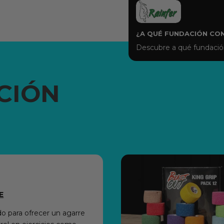
¿A QUÉ FUNDACIÓN CO
Descubre a qué fundación
CIÓN
E
o para ofrecer un agarre