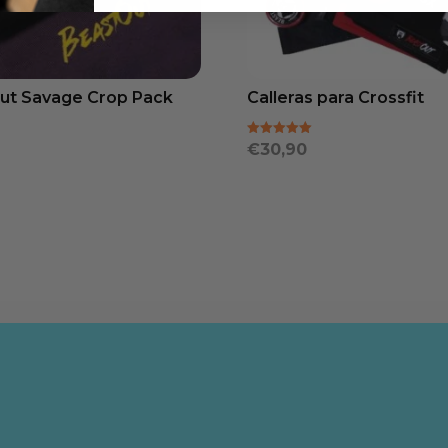
ut Savage Crop Pack
Calleras para Crossfit
Valorado
€
30,90
con
5.00
de 5