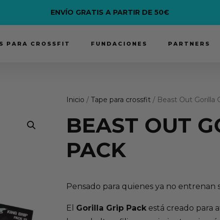
ENVÍO GRATIS A PARTIR DE 50€
 PARA CROSSFIT
FUNDACIONES
PARTNERS
Inicio
/
Tape para crossfit
/ Beast Out Gorilla 
BEAST OUT G
PACK
Pensado para quienes ya no entrenan s
El
Gorilla Grip Pack
está creado para a