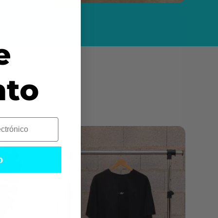
e
nto
o