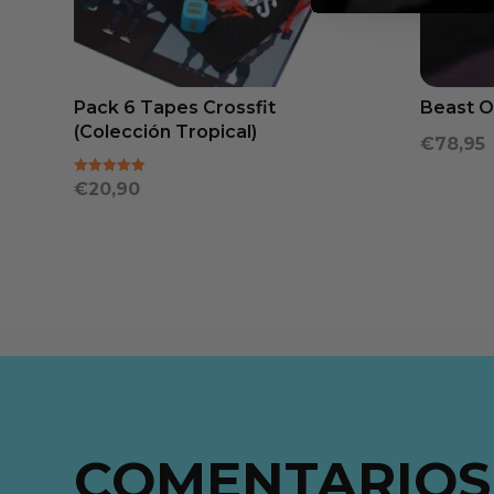
Pack 6 Tapes Crossfit
Beast O
(Colección Tropical)
€
78,95
Valorado
€
20,90
con
5.00
de 5
COMENTARIOS