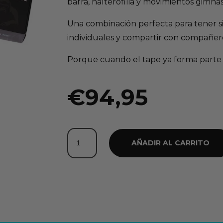
barra, halterofilia y movimientos gimnás
Una combinación perfecta para tener si
individuales y compartir con compañero
Porque cuando el tape ya forma parte d
€
94,95
Beast
AÑADIR AL CARRITO
Out
Gorilla
Grip
Pack
cantidad