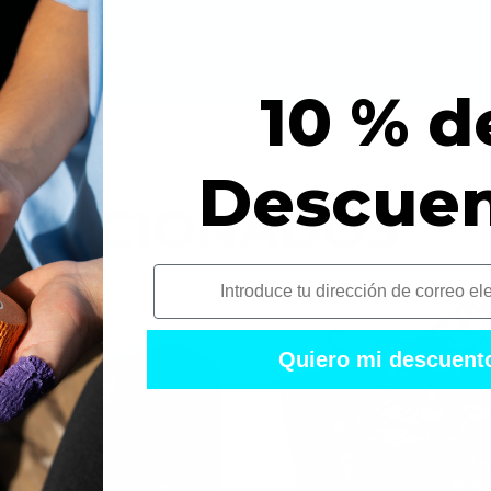
10 % d
Descue
ELACIONADOS
i
Quiero mi descuent