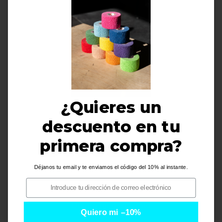
Llavero Crossfit Beastout
PACK COMPLETO | 4
| Perro
LLAVEROS BEASTOUT
€
4,99
€
15,95
¿Quieres un
10 % de
descuento en tu
Descuento
primera compra?
Déjanos tu email y te enviamos el código del 10% al instante.
i
Parche Maparche
PACK MUÑEQUERA
i
NEGRA + LLAVERO A
€
7,95
JUEGO
Quiero mi descuento
€
14,95
Quiero mi –10%