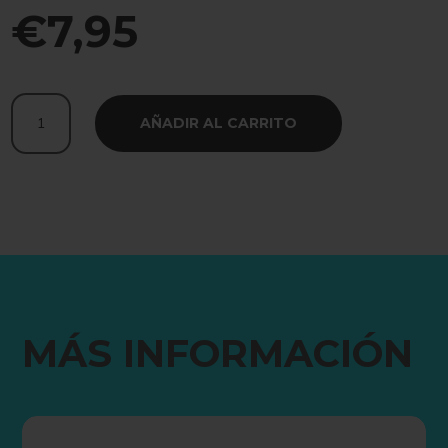
€
7,95
Parche
AÑADIR AL CARRITO
Dulce
al
fallo
cantidad
MÁS INFORMACIÓN