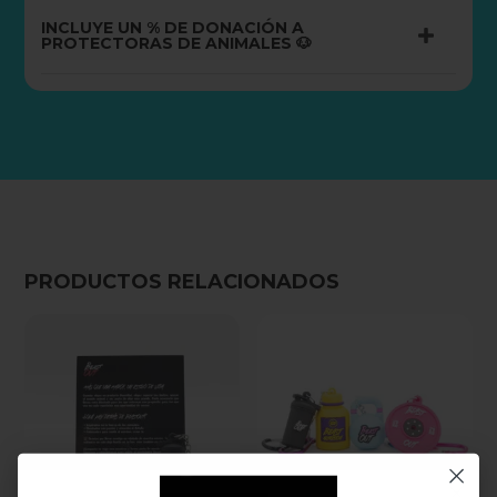
INCLUYE UN % DE DONACIÓN A
PROTECTORAS DE ANIMALES 🐶
PRODUCTOS RELACIONADOS