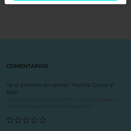
COMENTARIOS
Sé el primero en valorar “Parche Dulce al
fallo”
Tu dirección de correo electrónico no será publicada.
Los
campos obligatorios están marcados con
*