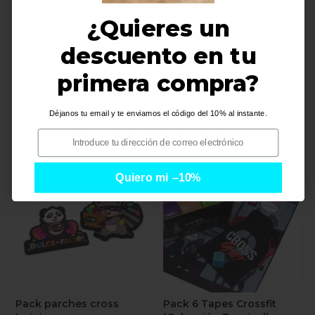
¿Quieres un
10 % de
descuento en tu
Descuento
primera compra?
Beast Out Gorilla Grip
PACK MUÑEQUERA ROSA
Pack
+ LLAVERO A JUEGO
€
94,95
€
14,95
Déjanos tu email y te enviamos el código del 10% al instante.
i
i
Quiero mi descuento
Quiero mi –10%
Pack parches cross
Pack 6 Tapes Crossfit