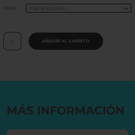
Color
Tape
AÑADIR AL CARRITO
3D
BeastOut
|
Tape
Guardabisutería
cantidad
MÁS INFORMACIÓN