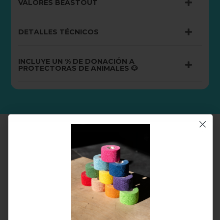
VALORES BEASTOUT
DETALLES TÉCNICOS
INCLUYE UN % DE DONACIÓN A
PROTECTORAS DE ANIMALES 🐶
PRODUCTOS RELACIONADOS