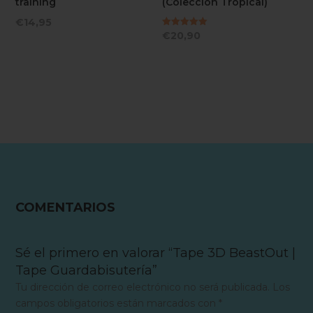
training
(Colección Tropical)
€
14,95
Valorado
€
20,90
con
5.00
de 5
COMENTARIOS
Sé el primero en valorar “Tape 3D BeastOut |
Tape Guardabisutería”
Tu dirección de correo electrónico no será publicada.
Los
campos obligatorios están marcados con
*