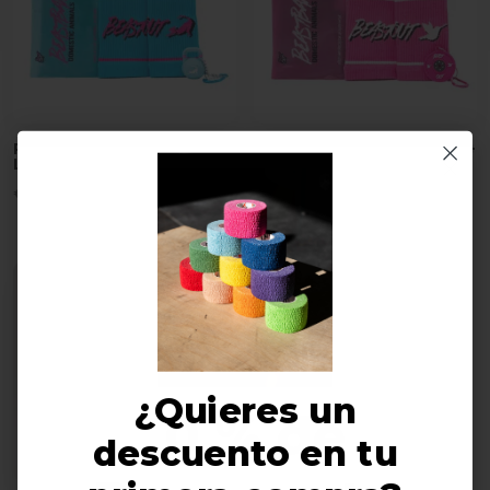
PACK MUÑEQUERA AZUL +
PACK MUÑEQUERA ROSA +
LLAVERO A JUEGO
LLAVERO A JUEGO
€
14,95
€
14,95
¿Quieres un
10 % de
descuento en tu