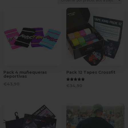
precio:
alto
a
bajo
Pack 4 muñequeras
Pack 12 Tapes Crossfit
deportivas
€
43,90
Valorado
€
34,90
con
5.00
de 5