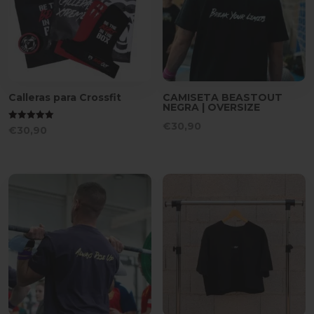
Calleras para Crossfit
CAMISETA BEASTOUT
NEGRA | OVERSIZE
€
30,90
Valorado
€
30,90
con
5.00
de 5