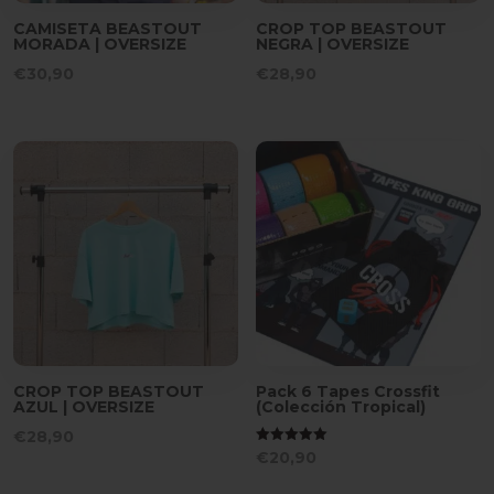
CAMISETA BEASTOUT
CROP TOP BEASTOUT
MORADA | OVERSIZE
NEGRA | OVERSIZE
€
30,90
€
28,90
CROP TOP BEASTOUT
Pack 6 Tapes Crossfit
AZUL | OVERSIZE
(Colección Tropical)
€
28,90
Valorado
€
20,90
con
5.00
de 5