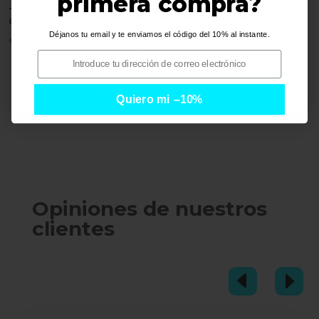
Descuento
primera compra?
Tape 3D BeastOut | Tape
Guardabisutería
Déjanos tu email y te enviamos el código del 10% al instante.
€
11,95
i
i
Quiero mi descuento
Quiero mi –10%
Opiniones de nuestros
clientes
D
E