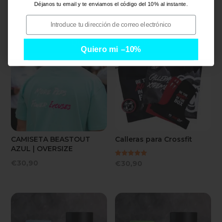
Déjanos tu email y te enviamos el código del 10% al instante.
i
i
PRODUCTOS RELACIONADOS
Quiero mi descuento
Quiero mi –10%
CAMISETA BEASTOUT
Calleras para Crossfit
AZUL | OVERSIZE
Valorado
€
30,90
€
30,90
con
5.00
de 5