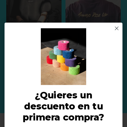
¿Quieres un
10 % de
descuento en tu
Descuento
primera compra?