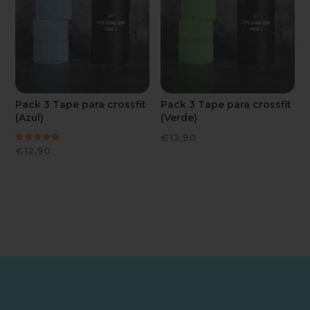
Pack 3 Tape para crossfit
Pack 3 Tape para crossfit
(Azul)
(Verde)
€
12,90
Valorado
€
12,90
con
5.00
de 5