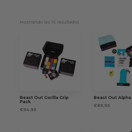
Ordenado
Mostrando los 16 resultados
por
precio:
alto
a
bajo
Beast Out Gorilla Grip
Beast Out Alpha
Pack
€
89,95
€
94,95