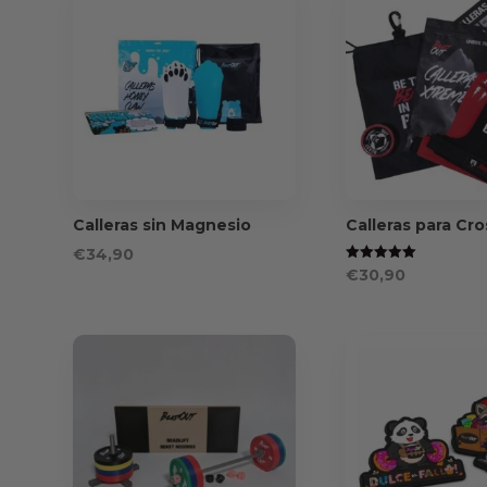
Calleras sin Magnesio
Calleras para Cro
€
34,90
Valorado
€
30,90
con
5.00
de 5