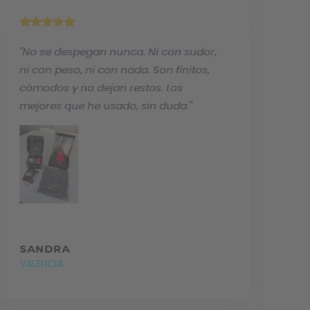
"No se despegan nunca. Ni con sudor,
"U
ni con peso, ni con nada. Son finitos,
co
cómodos y no dejan restos. Los
co
mejores que he usado, sin duda."
un
sú
ju
tot
SANDRA
VALENCIA
L