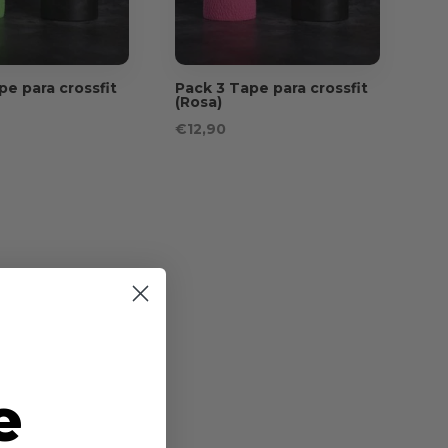
pe para crossfit
Pack 3 Tape para crossfit
(Rosa)
€
12,90
e