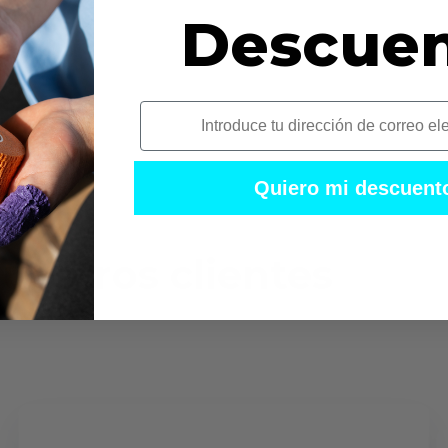
Descue
i
Quiero mi descuent
uestros clientes