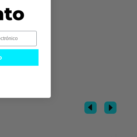
nto
o
D
E